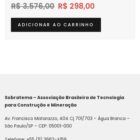
custos logísticos. Conhecimento técnico,
R$
3.576,00
R$
298,00
tendências, inovações e conteúdos exclusivos
da
Revista M&T
, com a qualidade e confiança
ADICIONAR AO CARRINHO
da
Sobratema
.
Sobratema – Associação Brasileira de Tecnologia
para Construção e Mineração
Av. Francisco Matarazzo, 404 Cj 701/703 – Água Branca –
São Paulo/SP – CEP: 05001-000
Telefone: +55 (11) 3662-4159